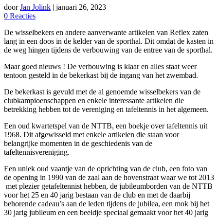
door
Jan Jolink
|
januari 26, 2023
0 Reacties
De wisselbekers en andere aanverwante artikelen van Reflex zaten
lang in een doos in de kelder van de sporthal. Dit omdat de kasten in
de weg hingen tijdens de verbouwing van de entree van de sporthal.
Maar goed nieuws ! De verbouwing is klaar en alles staat weer
tentoon gesteld in de bekerkast bij de ingang van het zwembad.
De bekerkast is gevuld met de al genoemde wisselbekers van de
clubkampioenschappen en enkele interessante artikelen die
betrekking hebben tot de vereniging en tafeltennis in het algemeen.
Een oud kwartetspel van de NTTB, een boekje over tafeltennis uit
1968. Dit afgewisseld met enkele artikelen die staan voor
belangrijke momenten in de geschiedenis van de
tafeltennisvereniging.
Een uniek oud vaantje van de oprichting van de club, een foto van
de opening in 1990 van de zaal aan de hovenstraat waar we tot 2013
met plezier getafeltennist hebben, de jubileumborden van de NTTB
voor het 25 en 40 jarig bestaan van de club en met de daarbij
behorende cadeau’s aan de leden tijdens de jubilea, een mok bij het
30 jarig jubileum en een beeldje speciaal gemaakt voor het 40 jarig