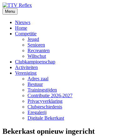
Ga
naar
Menu
de
inhoud
Nieuws
Home
Competitie
Jeugd
Senioren
Recreanten
Wiltschut
Clubkampioenschap
Activiteiten
Vereniging
Adres zaal
Bestuur
Trainingstijden
Contributie 2026-2027
Privacyverklaring
Clubgeschiedenis
Eregalerij
Digitale Bekerkast
Bekerkast opnieuw ingericht